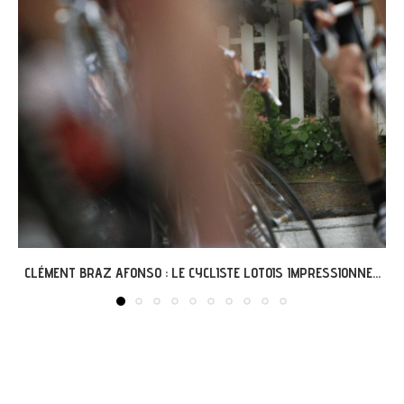
GRÉGOIRE ET L’AVENTURE « G’VÉLO » À MERCUÈS...