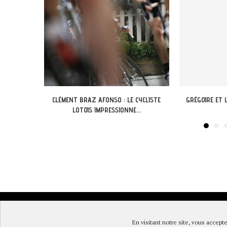
CYCLISTE
GRÉGOIRE ET L’AVENTURE « G’VÉLO » À
PAR-DELÀ 
..
MERCUÈS...
RIVIÈRE
© DireLot 2019 |
Mentions l
En visitant notre site, vous accepte