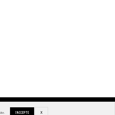
PAR-DELÀ LES FALAISES ET LES RIVIÈRES,
LES SPELEOLOGUES ONT RENDU
BALADE SUR...
A « L’HOMME...
iement sécurisé et livraison
J'ACCEPTE
X
ite.