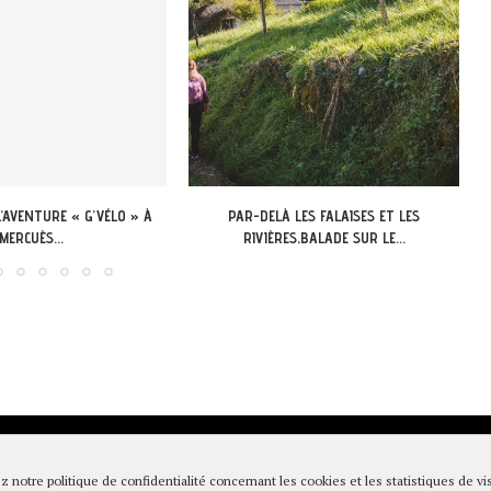
LES FALAISES ET LES
APPEL A CANDIDATURE 13-18 ANS DU LOT:
S,BALADE SUR LE...
LANCEMENT DU...
égales & Politique de confidentialité
|
Conditions générales de vente
|
Pa
z notre politique de confidentialité concernant les cookies et les statistiques de vis