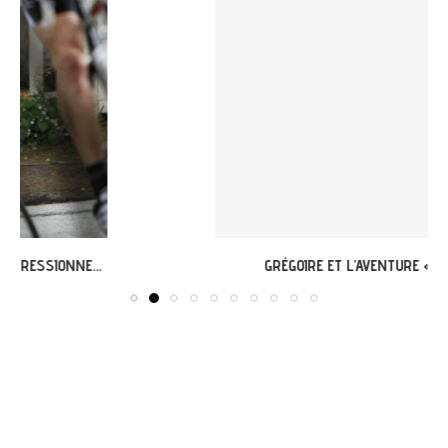
GRÉGOIRE ET L’AVENTURE « G’VÉLO » À MERCUÈS...