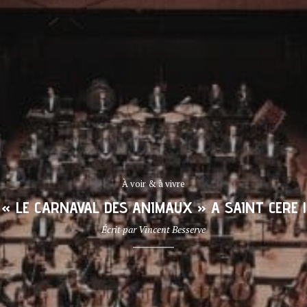
À voir & à vivre
« LE CARNAVAL DES ANIMAUX » A SAINT CERE !
Écrit par
Vincent Besserve