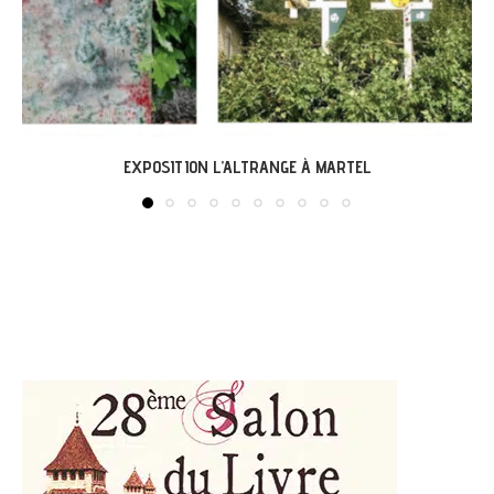
LABASTIDE-DU-VERT : EXPO « ARBONIRISME »