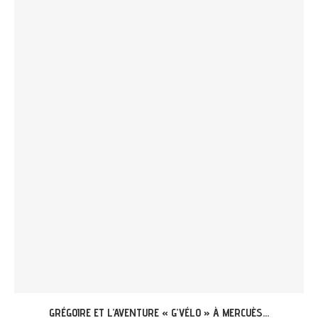
GRÉGOIRE ET L’AVENTURE « G’VÉLO » À MERCUÈS...