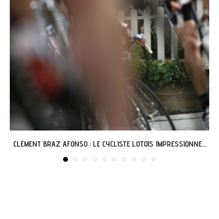
GRÉGOIRE ET L’AVENTURE « G’VÉLO » À MERCUÈS...