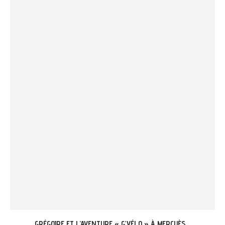
GRÉGOIRE ET L’AVENTURE « G’VÉLO » À MERCUÈS...