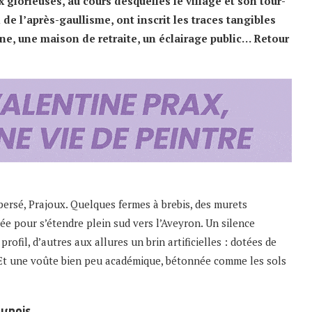
x glorieuses, au cours desquelles le village et son tour-
de l’après-gaullisme, ont inscrit les traces tangibles
ine, une maison de retraite, un éclairage public… Retour
persé, Prajoux. Quelques fermes à brebis, des murets
lée pour s’étendre plein sud vers l’Aveyron. Un silence
ofil, d’autres aux allures un brin artificielles : dotées de
. Et une voûte bien peu académique, bétonnée comme les sols
cynois