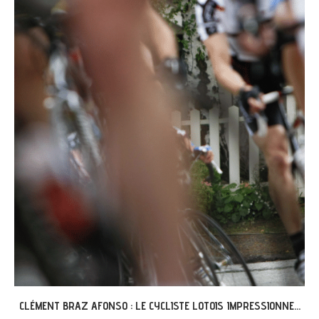
GRÉGOIRE ET L’AVENTURE « G’VÉLO » À MERCUÈS...