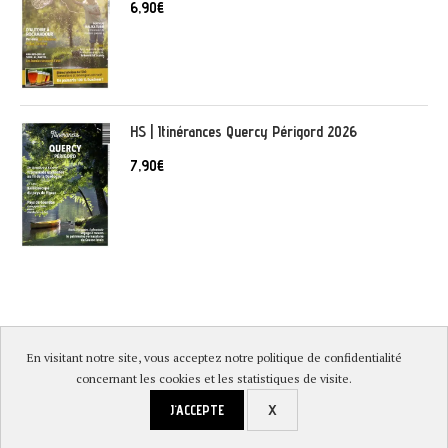
6,90
€
HS | Itinérances Quercy Périgord 2026
7,90
€
En visitant notre site, vous acceptez notre politique de confidentialité
© DireLot 2019 |
Mentions légales & Politique de confidentialité
|
concernant les cookies et les statistiques de visite.
Conditions générales de vente
|
Paiement sécurisé et livraison
J'ACCEPTE
X
RETOUR EN HAUT