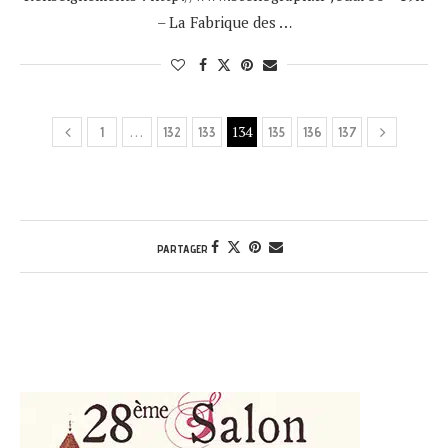
– La Fabrique des …
…
134
1
132
133
135
136
137
PARTAGER