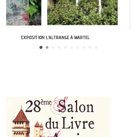
LABASTIDE-DU-VERT : EXPO « ARBONIRISME »