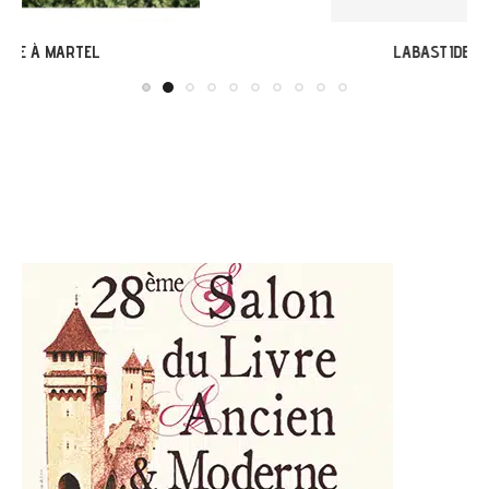
LABASTIDE-DU-VERT : EXPO « ARBONIRISME »