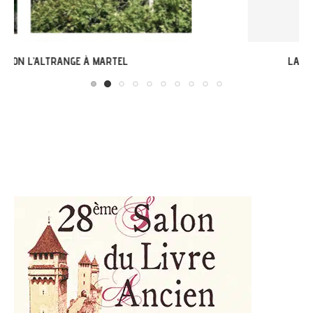
LABASTIDE-DU-VERT : EXPO « ARBONIRISME »