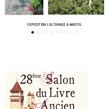
LABASTIDE-DU-VERT : EXPO « ARBONIRISME »