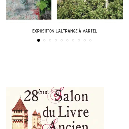
LABASTIDE-DU-VERT : EXPO « ARBONIRISME »