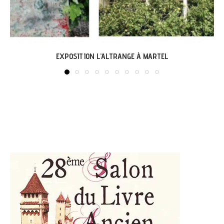
LABASTIDE-DU-VERT : EXPO « ARBONIRISME »