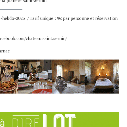
 la planète Saint-Sernin.
ro-hebdo-2023
/ Tarif unique : 9€ par personne et réservation
acebook.com/chateau.saint.sernin/
arnac