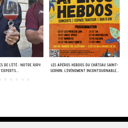
BDOS DU CHÂTEAU SAINT-
LOT OF SAVEURS : LA BILLETTERIE EST
NEMENT INCONTOURNABLE...
OUVERTE...
égales & Politique de confidentialité
|
Conditions générales de vente
|
Pa