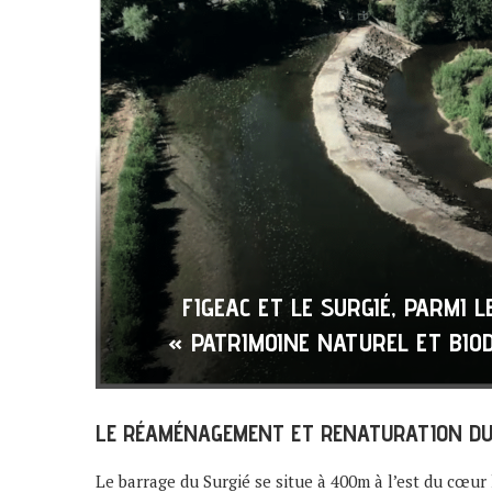
FIGEAC ET LE SURGIÉ, PARMI
« PATRIMOINE NATUREL ET BIOD
LE RÉAMÉNAGEMENT ET RENATURATION DU S
Le barrage du Surgié se situe à 400m à l’est du cœur