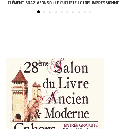
.
GRÉGOIRE ET L’AVENTURE « G’VÉLO » À MERCUÈS...