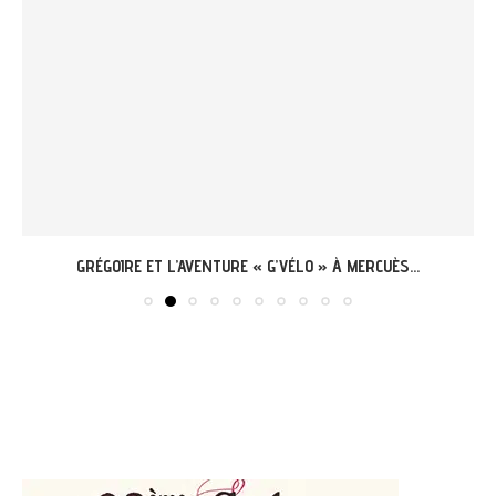
GRÉGOIRE ET L’AVENTURE « G’VÉLO » À MERCUÈS...