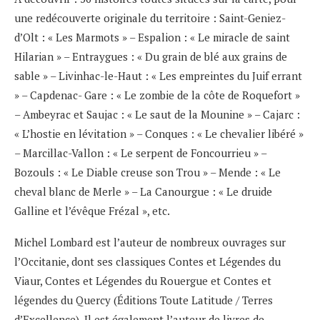
une redécouverte originale du territoire : Saint-Geniez-
d’Olt : « Les Marmots » – Espalion : « Le miracle de saint
Hilarian » – Entraygues : « Du grain de blé aux grains de
sable » – Livinhac-le-Haut : « Les empreintes du Juif errant
» – Capdenac- Gare : « Le zombie de la côte de Roquefort »
– Ambeyrac et Saujac : « Le saut de la Mounine » – Cajarc :
« L’hostie en lévitation » – Conques : « Le chevalier libéré »
– Marcillac-Vallon : « Le serpent de Foncourrieu » –
Bozouls : « Le Diable creuse son Trou » – Mende : « Le
cheval blanc de Merle » – La Canourgue : « Le druide
Galline et l’évêque Frézal », etc.
Michel Lombard est l’auteur de nombreux ouvrages sur
l’Occitanie, dont ses classiques Contes et Légendes du
Viaur, Contes et Légendes du Rouergue et Contes et
légendes du Quercy (Éditions Toute Latitude / Terres
d’Excellence). Il est également l’auteur de livres de