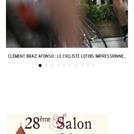
GRÉGOIRE ET L’AVENTURE « G’VÉLO » À MERCUÈS...