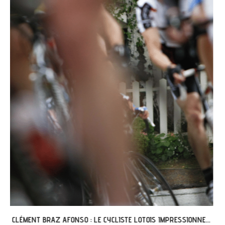
GRÉGOIRE ET L’AVENTURE « G’VÉLO » À MERCUÈS...