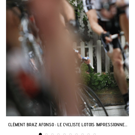
GRÉGOIRE ET L’AVENTURE « G’VÉLO » À MERCUÈS...