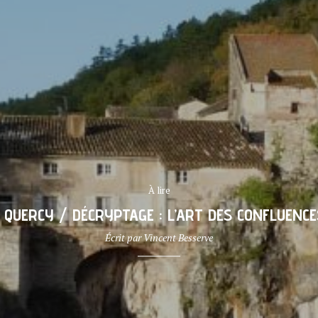
À lire
 QUERCY / DÉCRYPTAGE : L’ART DES CONFLUENCE
Écrit par
Vincent Besserve