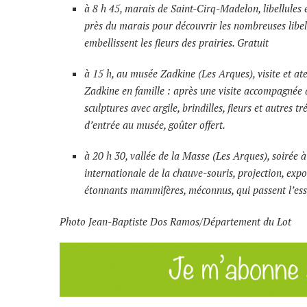
à 8 h 45, marais de Saint-Cirq-Madelon, libellules 
près du marais pour découvrir les nombreuses libell
embellissent les fleurs des prairies. Gratuit
à 15 h, au musée Zadkine (Les Arques), visite et ate
Zadkine en famille : après une visite accompagnée d
sculptures avec argile, brindilles, fleurs et autres t
d’entrée au musée, goûter offert.
à 20 h 30, vallée de la Masse (Les Arques), soirée 
internationale de la chauve-souris, projection, exp
étonnants mammifères, méconnus, qui passent l’essen
Photo Jean-Baptiste Dos Ramos/Département du Lot