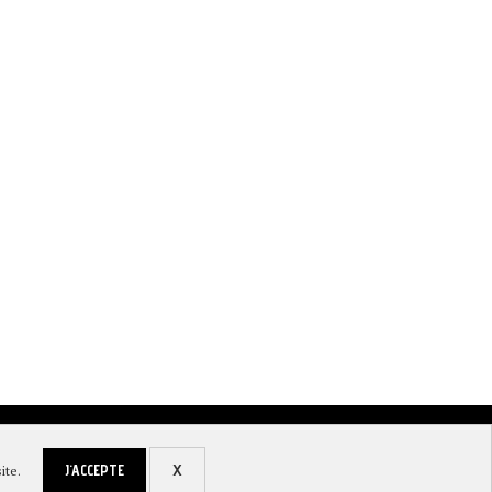
OPÉRA ÉCLATÉ À LEYME, RENDEZ VOUS DU
VOIE VERTE DANS LE LOT : UN N
3...
iement sécurisé et livraison
J'ACCEPTE
X
ite.