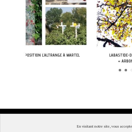
 MARTEL
LABASTIDE-DU-VERT : EXPO
EXPOSITION DANS
« ARBONIRISME »
© DireLot 2019 |
Mentions l
En visitant notre site, vous accepte