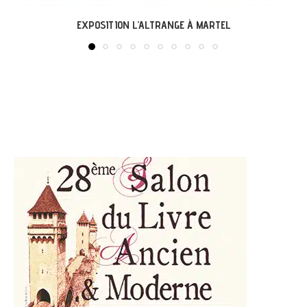
LABASTIDE-DU-VERT : EXPO « ARBONIRISME »