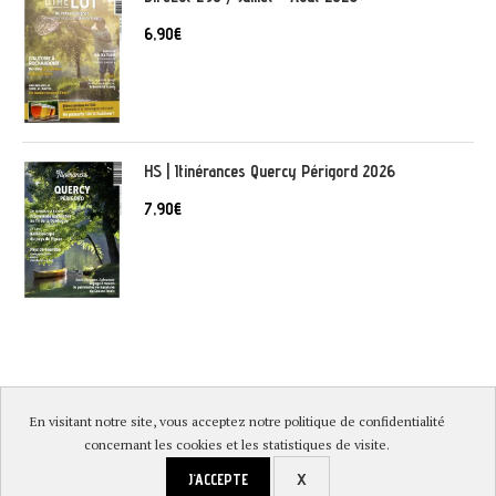
6,90
€
HS | Itinérances Quercy Périgord 2026
7,90
€
En visitant notre site, vous acceptez notre politique de confidentialité
© DireLot 2019 |
Mentions légales & Politique de confidentialité
|
concernant les cookies et les statistiques de visite.
Conditions générales de vente
|
Paiement sécurisé et livraison
J'ACCEPTE
X