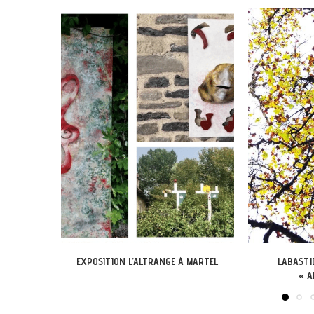
 MARTEL
LABASTIDE-DU-VERT : EXPO
EXPOSITION DANS
« ARBONIRISME »