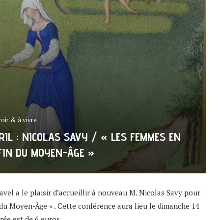
voir & à vivre
RIL : NICOLAS SAVY / « LES FEMMES EN
FIN DU MOYEN-ÂGE »
avel a le plaisir d’accueillir à nouveau M. Nicolas Savy pour
du Moyen-Âge » . Cette conférence aura lieu le dimanche 14
trée est de 6 euros.