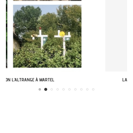
LABASTIDE-DU-VERT : EXPO « ARBONIRISME »