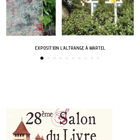
LABASTIDE-DU-VERT : EXPO « ARBONIRISME »