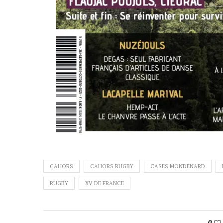
CAHORS
CAHORS RUGBY
CASES MONDENARD
RUGBY
XV DE FRANCE
0