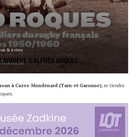
voir & à vivre
CARRIÈRE D’ALFRED ROQUES
rtissan à Cazes-Mondenard (Tarn-et-Garonne)
, se tiendra
Roques.