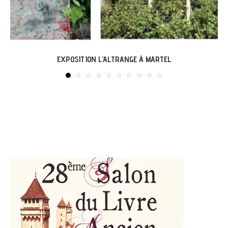
LABASTIDE-DU-VERT : EXPO « ARBONIRISME »