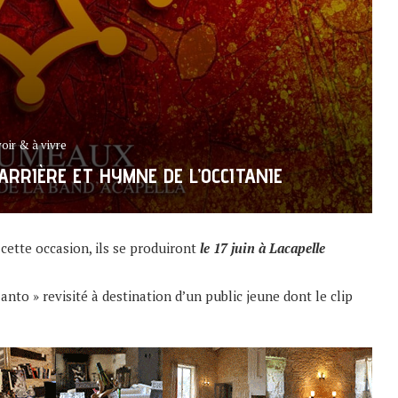
voir & à vivre
ARRIÈRE ET HYMNE DE L’OCCITANIE
À cette occasion, ils se produiront
le 17 juin à Lacapelle
anto » revisité à destination d’un public jeune dont le clip