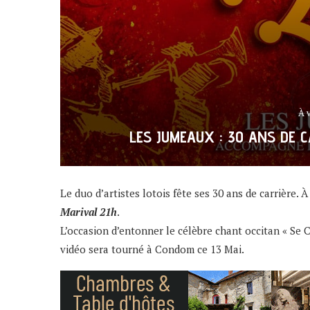
À 
LES JUMEAUX : 30 ANS DE C
Le duo d’artistes lotois fête ses 30 ans de carrière. 
Marival 21h
.
L’occasion d’entonner le célèbre chant occitan « Se C
vidéo sera tourné à Condom ce 13 Mai.