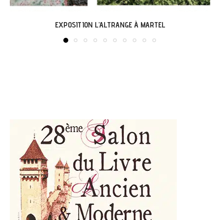
LABASTIDE-DU-VERT : EXPO « ARBONIRISME »