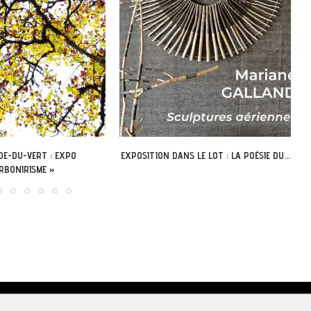
 LE LOT : LA POÉSIE DU...
LÉOBARD – DÉCOUVREZ L’ABBAYE
NOUVELLE AUTREMENT AVEC LA...
égales & Politique de confidentialité
|
Conditions générales de vente
|
Pa