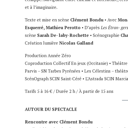
et à l’imaginaire.
Texte et mise en scène
Clément Bondu
• Avec
Mona
Esquerré, Mathieu Perotto
• D’après
Les Étran- ger
scène
Sarah De- laby-Rochette
• Scénographie
Cha
Création lumière
Nicolas Galland
Production Année Zéro
Coproduction Collectif En jeux (Occitanie) • Théâtre 
Parvis – SN Tarbes Pyrénées • Les Célestins – théât
ScénOgraph SCIN Saint-Céré • L’Astrada SCIN Marciac 
Tarifs 5 à 16 € / Durée 2 h / À partir de 15 ans
AUTOUR DU SPECTACLE
Rencontre avec Clément Bondu