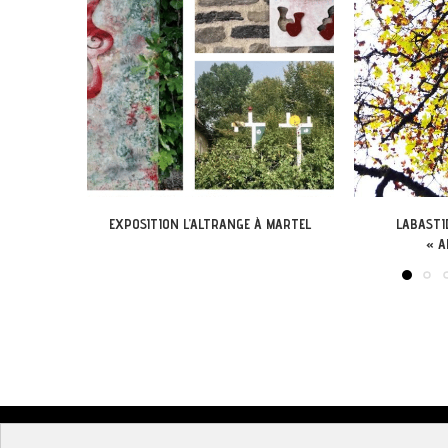
 MARTEL
LABASTIDE-DU-VERT : EXPO
EXPOSITION DANS
« ARBONIRISME »
© DireLot 2019 |
Mentions l