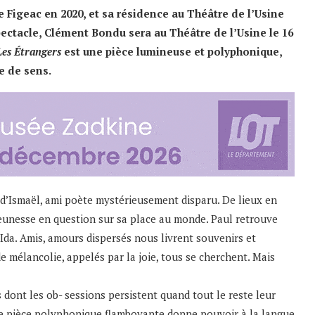
e Figeac en 2020, et sa résidence au Théâtre de l’Usine
pectacle, Clément Bondu sera au Théâtre de l’Usine le 16
Les Étrangers
est une pièce lumineuse et polyphonique,
e de sens.
es d’Ismaël, ami poète mystérieusement disparu. De lieux en
e jeunesse en question sur sa place au monde. Paul retrouve
Ida. Amis, amours dispersés nous livrent souvenirs et
de mélancolie, appelés par la joie, tous se cherchent. Mais
dont les ob- sessions persistent quand tout le reste leur
tte pièce polyphonique flamboyante donne pouvoir à la langue