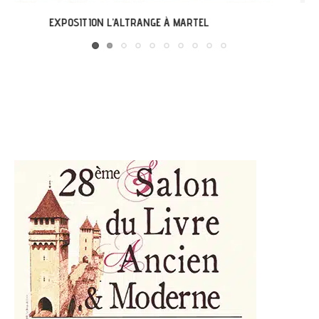
LABASTIDE-DU-VERT : EXPO « ARBONIRISME »