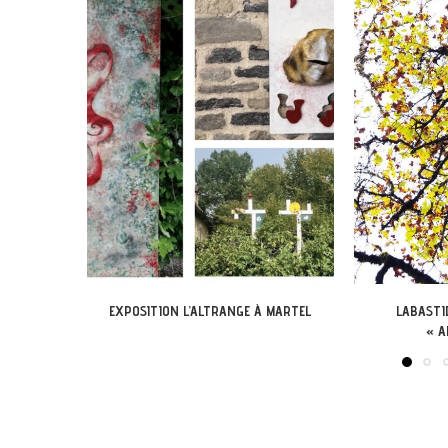
 MARTEL
LABASTIDE-DU-VERT : EXPO
EXPOSITION DANS
« ARBONIRISME »