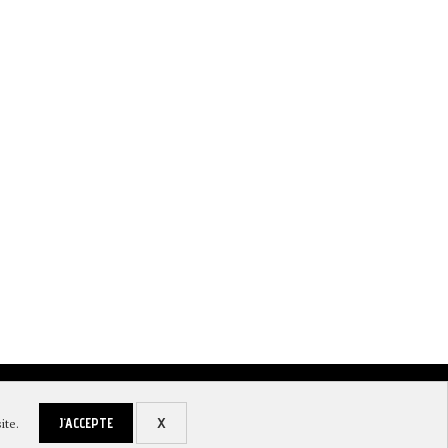
OPÉRA ÉCLATÉ À LEYME, RENDEZ VOUS DU
VOIE VERTE DANS LE LOT : UN N
3...
iement sécurisé et livraison
J'ACCEPTE
X
ite.