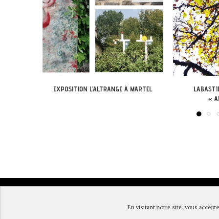
 MARTEL
LABASTIDE-DU-VERT : EXPO
EXPOSITION DANS
« ARBONIRISME »
© DireLot 2019 |
Mentions l
En visitant notre site, vous accepte