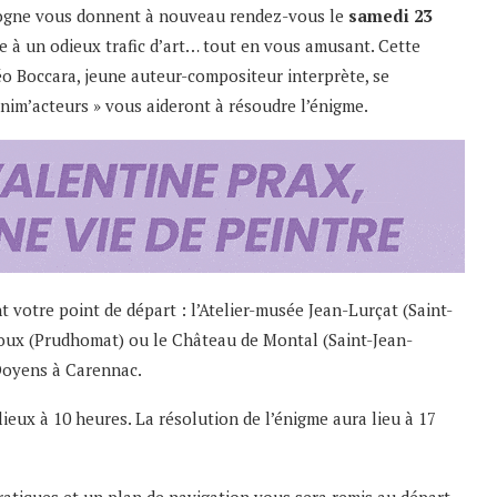
ordogne vous donnent à nouveau rendez-vous le
samedi 23
e à un odieux trafic d’art… tout en vous amusant. Cette
o Boccara, jeune auteur-compositeur interprète, se
anim’acteurs » vous aideront à résoudre l’énigme.
nt votre point de départ : l’Atelier-musée Jean-Lurçat (Saint-
oux (Prudhomat) ou le Château de Montal (Saint-Jean-
 Doyens à Carennac.
ieux à 10 heures. La résolution de l’énigme aura lieu à 17
ratiques et un plan de navigation vous sera remis au départ.