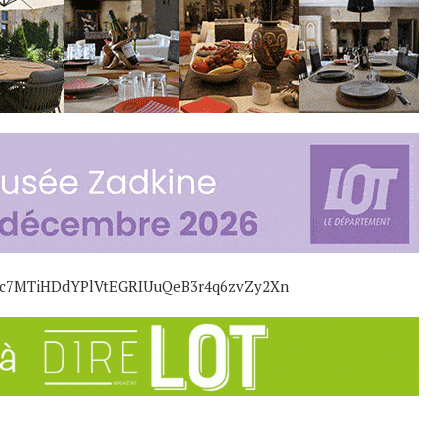
/5oc7MTiHDdYPlVtEGRIUuQeB3r4q6zvZy2Xn