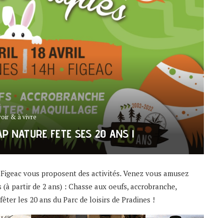
voir & à vivre
AP NATURE FETE SES 20 ANS !
Figeac vous proposent des activités. Venez vous amusez
(à partir de 2 ans) : Chasse aux oeufs, accrobranche,
êter les 20 ans du Parc de loisirs de Pradines !