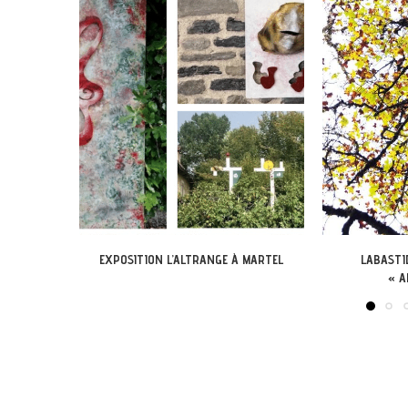
 MARTEL
LABASTIDE-DU-VERT : EXPO
EXPOSITION DANS
« ARBONIRISME »