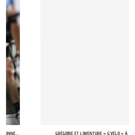
GRÉGOIRE ET L’AVENTURE « G’VÉLO » À MERCUÈS...