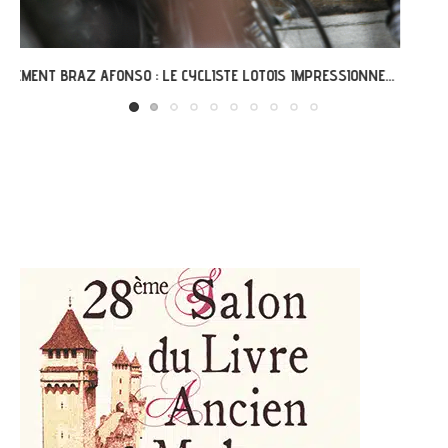
GRÉGOIRE ET L’AVENTURE « G’VÉLO » À MERCUÈS...