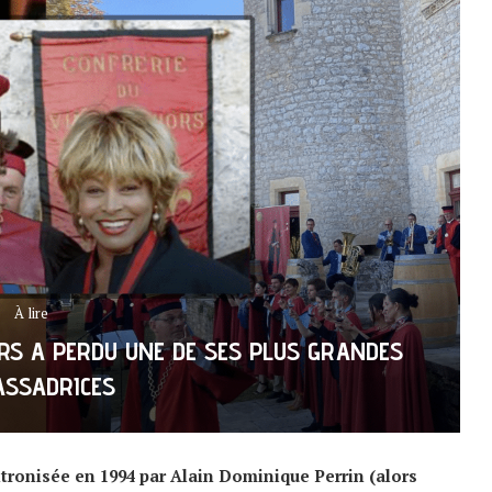
À lire
ORS A PERDU UNE DE SES PLUS GRANDES
SSADRICES
ntronisée en 1994 par Alain Dominique Perrin (alors