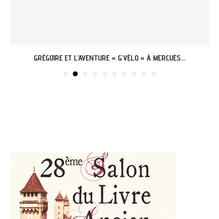
GRÉGOIRE ET L’AVENTURE « G’VÉLO » À MERCUÈS...