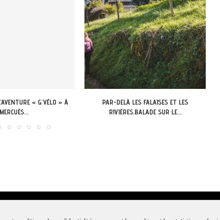
À LES FALAISES ET LES
APPEL A CANDIDATURE 13-18 ANS DU LOT:
RES,BALADE SUR LE...
LANCEMENT DU...
égales & Politique de confidentialité
|
Conditions générales de vente
|
Pa