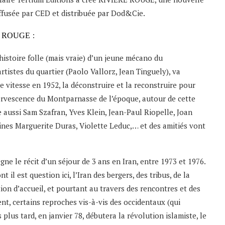
iffusée par CED et distribuée par Dod&Cie.
:
E ROUGE
oire folle (mais vraie) d’un jeune mécano du
tistes du quartier (Paolo Vallorz, Jean Tinguely), va
e vitesse en 1952, la déconstruire et la reconstruire pour
fervescence du Montparnasse de l’époque, autour de cette
se aussi Sam Szafran, Yves Klein, Jean-Paul Riopelle, Joan
vaines Marguerite Duras, Violette Leduc,… et des amitiés vont
 récit d’un séjour de 3 ans en Iran, entre 1973 et 1976.
il est question ici, l’Iran des bergers, des tribus, de la
tion d’accueil, et pourtant au travers des rencontres et des
ent, certains reproches vis-à-vis des occidentaux (qui
lus tard, en janvier 78, débutera la révolution islamiste, le