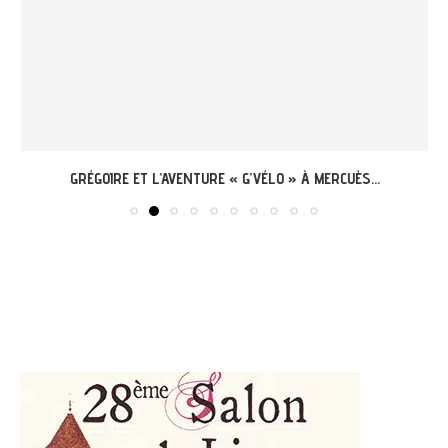
GRÉGOIRE ET L’AVENTURE « G’VÉLO » À MERCUÈS...