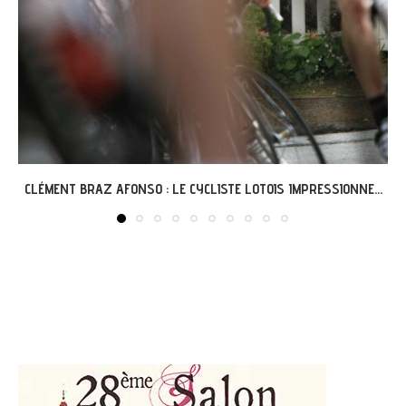
SIONNE...
GRÉGOIRE ET L’AVENTURE « G’VÉLO » À MER