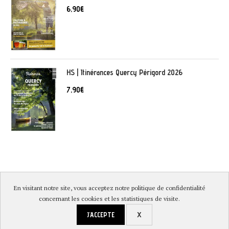
6,90
€
HS | Itinérances Quercy Périgord 2026
7,90
€
En visitant notre site, vous acceptez notre politique de confidentialité
© DireLot 2019 |
Mentions légales & Politique de confidentialité
|
concernant les cookies et les statistiques de visite.
Conditions générales de vente
|
Paiement sécurisé et livraison
J'ACCEPTE
X
RETOUR EN HAUT