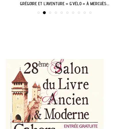
GRÉGOIRE ET L’AVENTURE « G’VÉLO » À MERCUÈS...